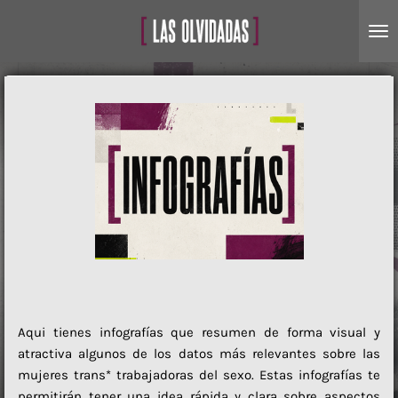
Ir
al
contenido
principal
Aqui tienes
infografías que resumen de forma visual y
atractiva algunos de los datos más relevantes sobre las
mujeres trans* trabajadoras del sexo. Estas infografías te
permitirán tener una idea rápida y clara sobre aspectos