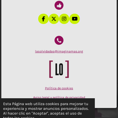
F
X
I
Y
a
n
o
c
s
u
e
t
T
b
a
u
o
g
b
o
r
e
lasolvidadas@imaginamas.org
k
a
m
Política de cookies
Aviso legal y política de privacidad
Esta Página web utiliza cookies para mejorar tu
experiencia y mostrar anuncios personalizados.
Al hacer clic en "Aceptar", aceptas el uso de