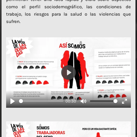
como el perfil sociodemográfico, las condiciones de
trabajo, los riesgos para la salud o las violencias que
sufren.
P
l
a
00:30
y
P
M
E
l
u
n
a
t
t
y
e
e